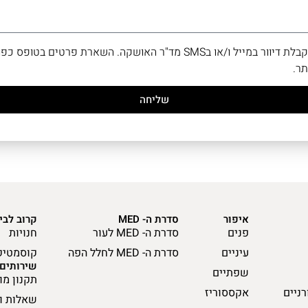
/או בSMS מד"ר האושקה. השארת פרטים בטופס כפופה ל־
ר.
שליחה
איפור
סדרת ה- MED
קרוב לבי
פנים
סדרת ה- MED לעור
חנויות
עיניים
סדרת ה- MED לחלל הפה
קוסמטיק
שירותים
שפתיים
תקנון מו
רניים
אקססוריז
שאלות ו