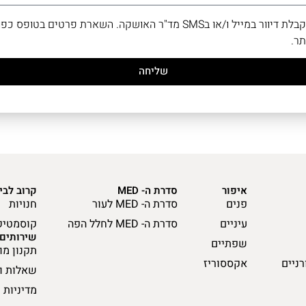
/או בSMS מד"ר האושקה. השארת פרטים בטופס כפופה ל־
ר.
שליחה
איפור
סדרת ה- MED
קרוב לבי
פנים
סדרת ה- MED לעור
חנויות
עיניים
סדרת ה- MED לחלל הפה
קוסמטיק
שירותים
שפתיים
תקנון מו
רניים
אקססוריז
שאלות ו
מדיניות 