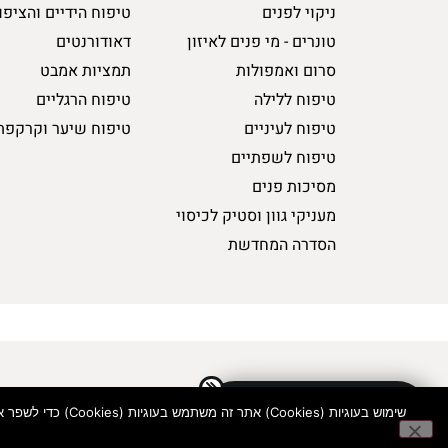
ניקוי לפנים
טיפוח הידיים והציפו
טונרים - מי פנים לאיזון
דאודורנטים
סרום ואמפולות
תמציות אמבט
טיפוח ללילה
טיפוח הרגליים
טיפוח לעיניים
טיפוח שיער וקרקפת
טיפוח לשפתיים
מסיכות פנים
מעניקי גוון וסטיק לכיסוי
הסדרה המחדשת
התחברות/ הצטרפות למועדון
שימוש בעוגיות (Cookies) אתר זה משתמש בעוגיות (Cookies) כדי לשפר את חווית הגלישה שלך, לנתח את השימוש באתר ולהתאים תכנים ופרסומות עבורך. המשך השימוש באתר מהווה הסכמה לשימוש בעוגיות בהתאם למדיניות שלנו.
כל הזכויות ש