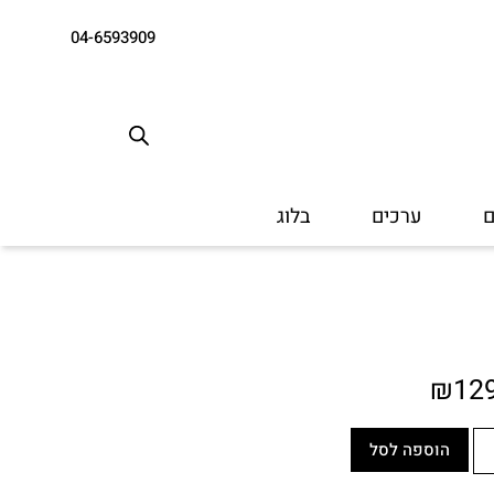
04-6593909
ם
ערכים
בלוג
₪
12
הוספה לסל