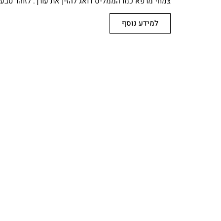
צמחי מרפא כמו הממליס דואג להזין את עורך. לזוהר טבעי
למידע נוסף