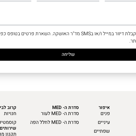
/או בSMS מד"ר האושקה. השארת פרטים בטופס כפופה ל־
ר.
שליחה
איפור
סדרת ה- MED
קרוב לבי
פנים
סדרת ה- MED לעור
חנויות
עיניים
סדרת ה- MED לחלל הפה
קוסמטיק
שירותים
שפתיים
תקנון מו