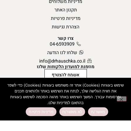
מדיניות משלוחים
תקנון האתר
מדיניות פרטיות
הצהרת נגישות
צרו קשר
04-6593909
שלחו לנו הודעה
info@drhauschka.co.il
מוזמנת למועדון הלקוחות שלנו
אשמח להצטרף
שימוש בעוגיות (Cookies) אתר זה משתמש בעוגיות (Cookies) כדי לשפר
את חווית הגלישה שלך, לנתח את השימוש באתר ולהתאים תכנים
כל המוצרים של ד”ר האושקה עשויים מרכיבים טבעיים בלבד
ופרסומות עבורך. המשך השימוש באתר מהווה הסכמה לשימוש בעוגיות
התחברות/ הצטרפות למועדון
בהתאם למדיניות שלנו.
מאשר/ת
לא מאשר/ת
מדיניות פרטיות
כל הזכויות שמורות לד”ר האושקה 2024