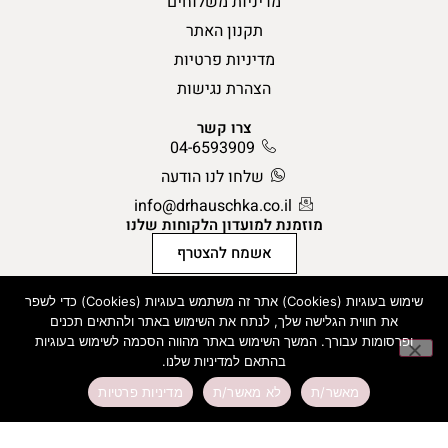
מדיניות משלוחים
תקנון האתר
מדיניות פרטיות
הצהרת נגישות
צרו קשר
04-6593909
שלחו לנו הודעה
info@drhauschka.co.il
מוזמנת למועדון הלקוחות שלנו
אשמח להצטרף
שימוש בעוגיות (Cookies) אתר זה משתמש בעוגיות (Cookies) כדי לשפר
כל המוצרים של ד”ר האושקה עשויים מרכיבים טבעיים בלבד
את חווית הגלישה שלך, לנתח את השימוש באתר ולהתאים תכנים
ופרסומות עבורך. המשך השימוש באתר מהווה הסכמה לשימוש בעוגיות
התחברות/ הצטרפות למועדון
בהתאם למדיניות שלנו.
מאשר/ת
לא מאשר/ת
מדיניות פרטיות
כל הזכויות שמורות לד”ר האושקה 2024